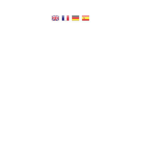
44 BIS
i sommes-nous?
Nos Chambres
Galer