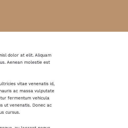
sl dolor at elit. Aliquam
cus. Aenean molestie est
tricies vitae venenatis id,
d mauris ac massa vulputate
bitur fermentum vehicula
us ut venenatis. Donec ac
us cursus.