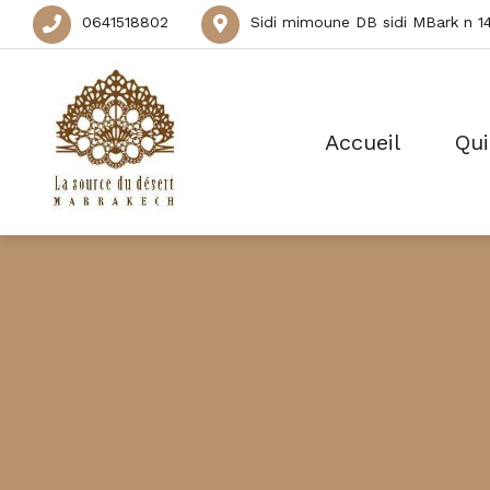
0641518802
Sidi mimoune DB sidi MBark n 1
Accueil
Qu