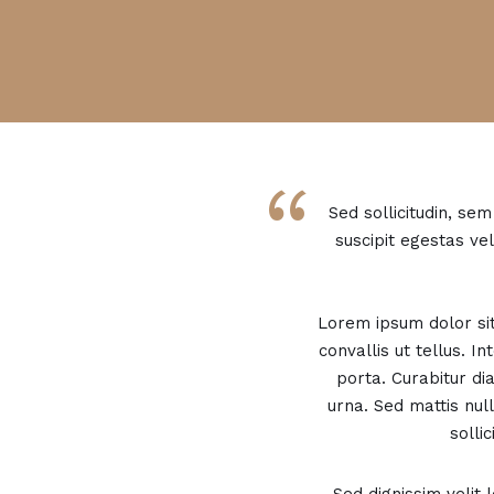
“
Sed sollicitudin, se
suscipit egestas ve
Lorem ipsum dolor sit 
convallis ut tellus. I
porta. Curabitur di
urna. Sed mattis nul
solli