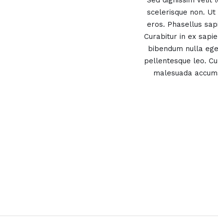
Sed dignissim velit
scelerisque non. Ut 
eros. Phasellus sap
Curabitur in ex sapie
bibendum nulla ege
pellentesque leo. Cur
malesuada accumsa