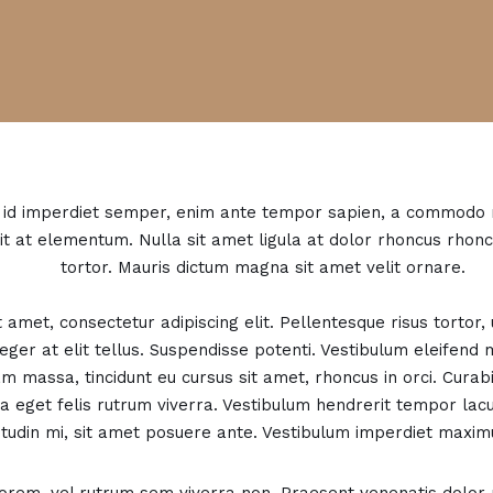
m id imperdiet semper, enim ante tempor sapien, a commodo ni
lit at elementum. Nulla sit amet ligula at dolor rhoncus rhon
tortor. Mauris dictum magna sit amet velit ornare.
amet, consectetur adipiscing elit. Pellentesque risus tortor, ul
nteger at elit tellus. Suspendisse potenti. Vestibulum eleifen
am massa, tincidunt eu cursus sit amet, rhoncus in orci. Cura
la eget felis rutrum viverra. Vestibulum hendrerit tempor lac
citudin mi, sit amet posuere ante. Vestibulum imperdiet maxim