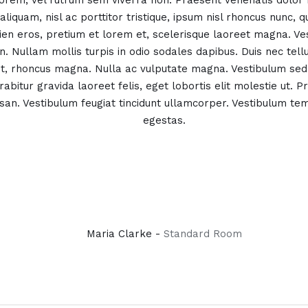
 lorem, vel rutrum sem viverra non. Praesent venenatis dolor
aliquam, nisl ac porttitor tristique, ipsum nisl rhoncus nunc, 
ien eros, pretium et lorem et, scelerisque laoreet magna. Ve
n. Nullam mollis turpis in odio sodales dapibus. Duis nec tellus
t, rhoncus magna. Nulla ac vulputate magna. Vestibulum sed 
abitur gravida laoreet felis, eget lobortis elit molestie ut. P
n. Vestibulum feugiat tincidunt ullamcorper. Vestibulum te
egestas.
Maria Clarke -
Standard Room