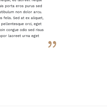
 neque, eu laoreet neque
quis porta eros purus sed
stibulum non dolor arcu.
 felis. Sed at ex aliquet,
pellentesque orci, eget
roin congue odio sed risus
mpor laoreet urna eget
”