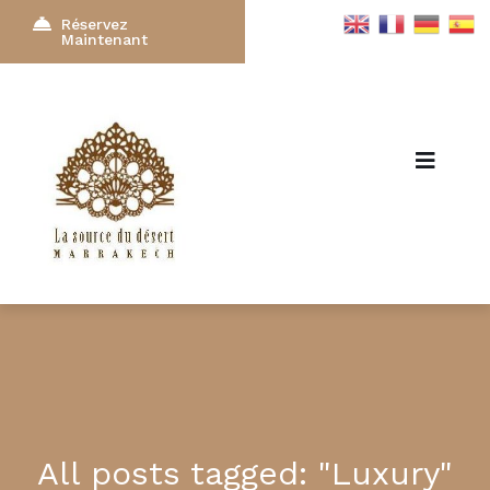
Réservez
Maintenant
All posts tagged: "Luxury"